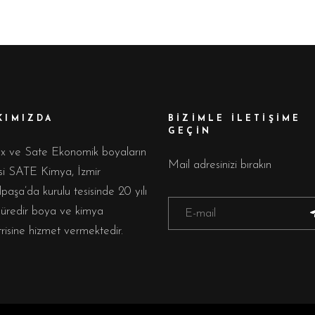
KIMIZDA
BİZİMLE İLETİŞİME
GEÇİN
ux ve Sate Ekonomik boyaların
Mail adresinizi bırakın
isi SATE Kimya, İzmir
aşa’da kurulu tesisinde 20 yılı
süredir boya ve kimya
risine hizmet vermektedir.