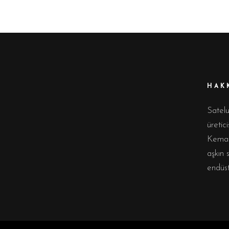
HAK
Satel
üretic
Kemalp
aşkın 
endüst