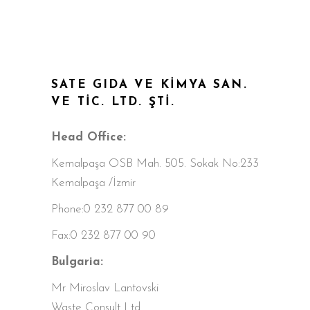
SATE GIDA VE KİMYA SAN.
VE TİC. LTD. ŞTİ.
Head Office:
Kemalpaşa OSB Mah. 505. Sokak No:233
Kemalpaşa /İzmir
Phone:0 232 877 00 89
Fax:0 232 877 00 90
Bulgaria:
Mr Miroslav Lantovski
Waste Consult Ltd.