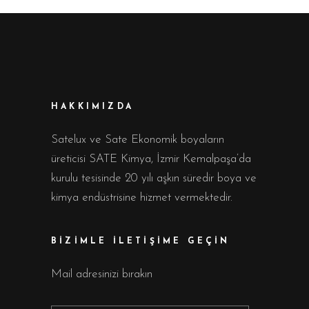
HAKKIMIZDA
Satelux ve Sate Ekonomik boyaların
üreticisi SATE Kimya, İzmir Kemalpaşa’da
kurulu tesisinde 20 yılı aşkın süredir boya ve
kimya endüstrisine hizmet vermektedir.
BİZİMLE İLETİŞİME GEÇİN
Mail adresinizi bırakın