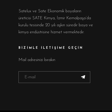
Satelux ve Sate Ekonomik boyaların
üreticisi SATE Kimya, İzmir Kemalpaşa’da
kurulu tesisinde 20 yılı aşkın süredir boya ve
kimya endüstrisine hizmet vermektedir.
BİZİMLE İLETİŞİME GEÇİN
Mail adresinizi bırakın