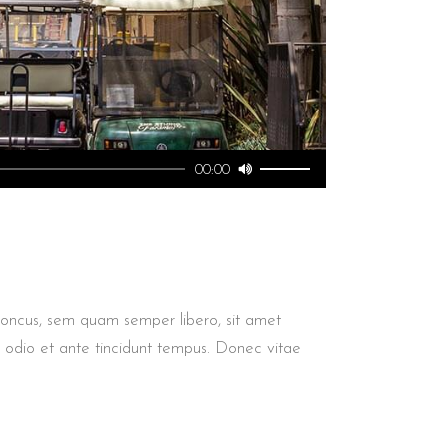
Yukarı/aşağı
00:00
tuşları
ile
sesi
artırın
ya
honcus, sem quam semper libero, sit amet
da
 odio et ante tincidunt tempus. Donec vitae
azaltın.