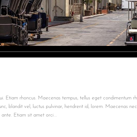
 dui. Etiam rhoncus. Maecenas tempus, tellus eget condimentum r
 blandit vel, luctus pulvinar, hendrerit id, lorem. Maecenas nec
s ante. Etiam sit amet orci