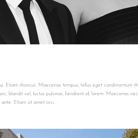
 dui. Etiam rhoncus. Maecenas tempus, tellus eget condimentum r
 blandit vel, luctus pulvinar, hendrerit id, lorem. Maecenas nec
s ante. Etiam sit amet orci