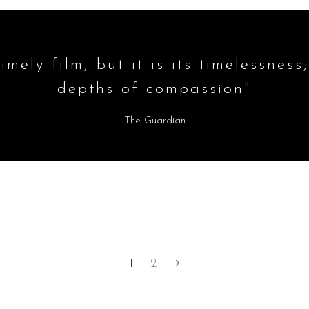
imely film, but it is its timelessness,
depths of compassion"
The Guardian
1
2