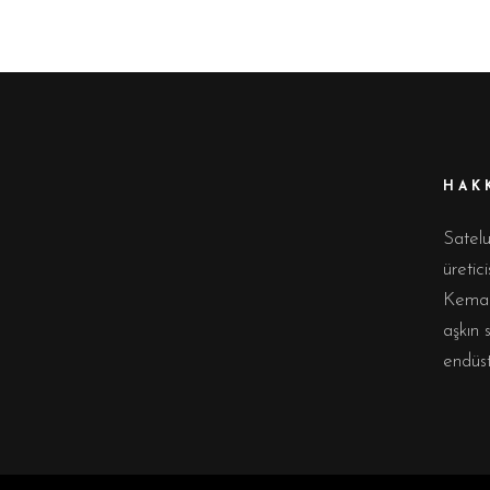
HAK
Satel
üretic
Kemalp
aşkın 
endüst