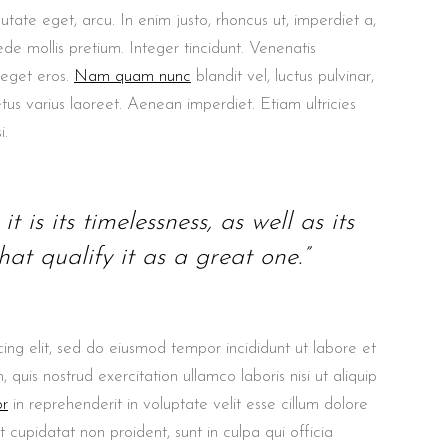
putate eget, arcu. In enim justo, rhoncus ut, imperdiet a,
ede mollis pretium. Integer tincidunt. Venenatis
 eget eros.
Nam quam nunc
blandit vel, luctus pulvinar,
etus varius laoreet. Aenean imperdiet. Etiam ultricies
i.
t is its timelessness, as well as its
at qualify it as a great one.”
ing elit, sed do eiusmod tempor incididunt ut labore et
uis nostrud exercitation ullamco laboris nisi ut aliquip
or
in reprehenderit in voluptate velit esse cillum dolore
t cupidatat non proident, sunt in culpa qui officia