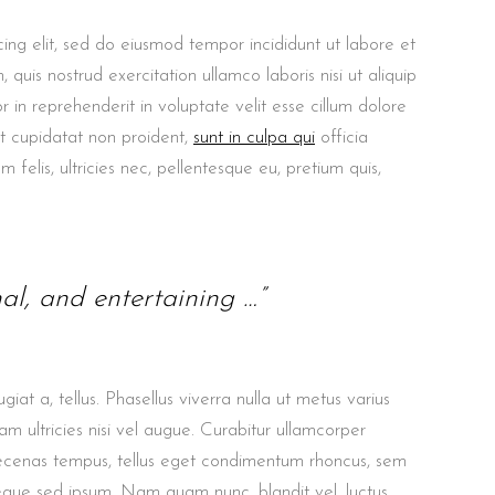
ing elit, sed do eiusmod tempor incididunt ut labore et
uis nostrud exercitation ullamco laboris nisi ut aliquip
in reprehenderit in voluptate velit esse cillum dolore
at cupidatat non proident,
sunt in culpa qui
officia
felis, ultricies nec, pellentesque eu, pretium quis,
nal, and entertaining …”
giat a, tellus. Phasellus viverra nulla ut metus varius
m ultricies nisi vel augue. Curabitur ullamcorper
aecenas tempus, tellus eget condimentum rhoncus, sem
eque sed ipsum. Nam quam nunc, blandit vel, luctus