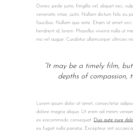
Donec pede justo, fringilla vel, aliquet nec, vul
venenatis vitae, justo. Nullam dictum felis eu p
faucibus. Nullam quis ante. Etiam sit amet orci
hendrerit id, lorem. Phasellus viverra nulla ut m
nisi vel augue. Curabitur ullamcorper ultricies nis
“It may be a timely film, but i
depths of compassion, th
Lorem ipsum dolor sit amet, consectetur adipisc
dolore magna aliqua. Ut enim ad minim veniam, q
ex eacommodo consequat.
Duis aute irure dol
eu fugiat nulla pariatur. Excepteur sint occaeca