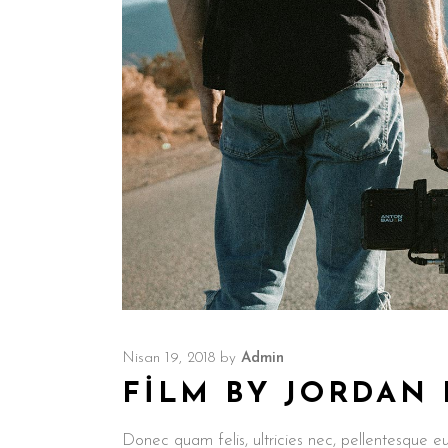
Nisan 19, 2018
by
Admin
FILM BY JORDAN
Donec quam felis, ultricies nec, pellentesque e