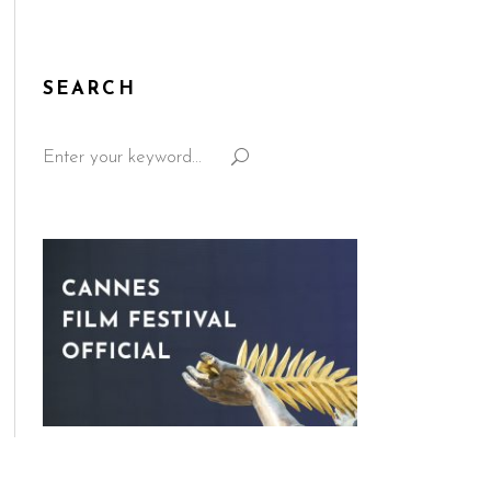
SEARCH
Search
for: