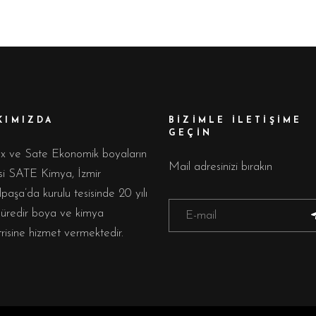
KIMIZDA
BİZİMLE İLETİŞİME
GEÇİN
ux ve Sate Ekonomik boyaların
Mail adresinizi bırakın
isi SATE Kimya, İzmir
aşa’da kurulu tesisinde 20 yılı
süredir boya ve kimya
risine hizmet vermektedir.