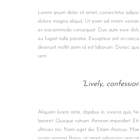
Lorem ipsum dolor sit amet, consectetur adipisc
dolore magna aliqua. Ut enim ad minim veniam, q
ex eacommodo consequat. Duis aute irure dolor 
eu fugiat nulla pariatur. Excepteur sint occaec
deserunt mollit anim id est laborum. Donec quam 
sem.
“Lively, confessio
Aliquam lorem ante, dapibus in, viverra quis, feu
laoreet. Quisque rutrum. Aenean imperdiet. Etia
ultricies nisi. Nam eget dui. Etiam rhoncus. M
quam semper libero, sit amet adipiscing sem n